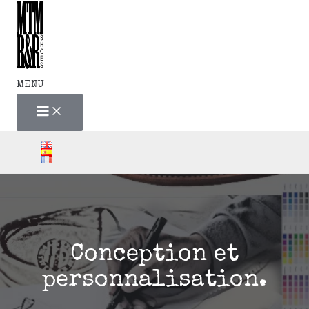
MAIN
Aller
MENU
au
contenu
MENU
Conception et
personnalisation.